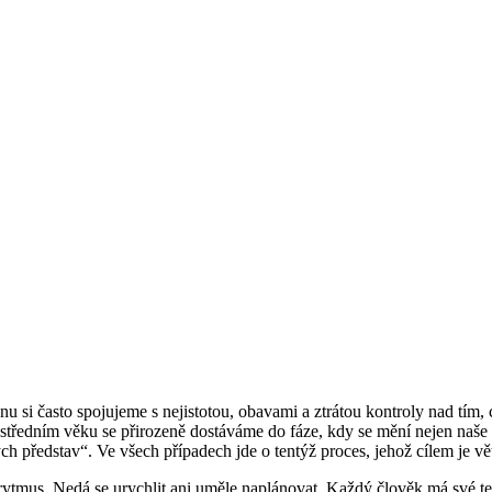
i často spojujeme s nejistotou, obavami a ztrátou kontroly nad tím, co 
středním věku se přirozeně dostáváme do fáze, kdy se mění nejen naše tě
h představ“. Ve všech případech jde o tentýž proces, jehož cílem je větš
 rytmus. Nedá se urychlit ani uměle naplánovat. Každý člověk má své t