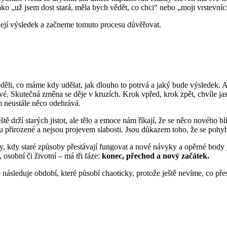
jako „už jsem dost stará, měla bych vědět, co chci“ nebo „moji vrstevní
 její výsledek a začneme tomuto procesu důvěřovat.
ěděli, co máme kdy udělat, jak dlouho to potrvá a jaký bude výsledek. 
te své. Skutečná změna se děje v kruzích. Krok vpřed, krok zpět, chvíle
m neustále něco odehrává.
tě drží starých jistot, ale tělo a emoce nám říkají, že se něco nového bl
u přirozené a nejsou projevem slabosti. Jsou důkazem toho, že se po
, kdy staré způsoby přestávají fungovat a nové návyky a opěrné body 
osobní či životní – má tři fáze:
konec, přechod a nový začátek.
é následuje období, které působí chaoticky, protože ještě nevíme, co přes