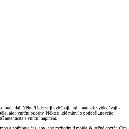
bude dál. Někteří lidé se jí vyhýbají, jiní ji naopak vyhledávají v
lo, ale i vnitřní priority. Někteří lidé mluví o potřebě „nového
í autenticita a vnitřní naplnění.
empo a potřebuje čas, aby jeho rozhodnutí mohla skutečně dozrát. Čím