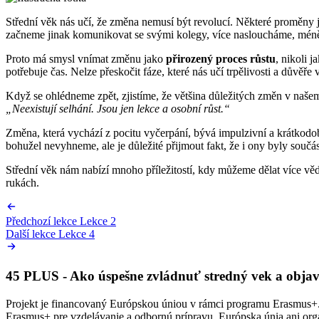
Střední věk nás učí, že změna nemusí být revolucí. Některé proměny j
začneme jinak komunikovat se svými kolegy, více nasloucháme, méně 
Proto má smysl vnímat změnu jako
přirozený proces růstu
, nikoli 
potřebuje čas. Nelze přeskočit fáze, které nás učí trpělivosti a důvěře 
Když se ohlédneme zpět, zjistíme, že většina důležitých změn v našem ž
„Neexistují selhání. Jsou jen lekce a osobní růst.“
Změna, která vychází z pocitu vyčerpání, bývá impulzivní a krátkod
bohužel nevyhneme, ale je důležité přijmout fakt, že i ony byly souč
Střední věk nám nabízí mnoho příležitostí, kdy můžeme dělat více v
rukách.
Předchozí lekce
Lekce 2
Další lekce
Lekce 4
45 PLUS - Ako úspešne zvládnuť stredný vek a objav
Projekt je financovaný Európskou úniou v rámci programu Erasmus+.
Erasmus+ pre vzdelávanie a odbornú prípravu. Európska únia ani org