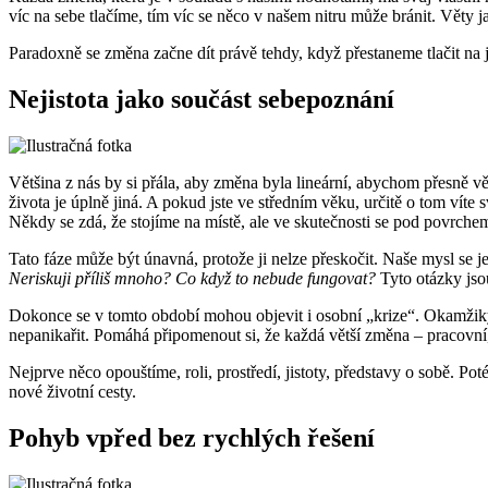
víc na sebe tlačíme, tím víc se něco v našem nitru může bránit. Věty 
Paradoxně se změna začne dít právě tehdy, když přestaneme tlačit na
Nejistota jako součást sebepoznání
Většina z nás by si přála, aby změna byla lineární, abychom přesně v
života je úplně jiná. A pokud jste ve středním věku, určitě o tom ví
Někdy se zdá, že stojíme na místě, ale ve skutečnosti se pod povrche
Tato fáze může být únavná, protože ji nelze přeskočit. Naše mysl se ješ
Neriskuji příliš mnoho? Co když to nebude fungovat?
Tyto otázky jso
Dokonce se v tomto období mohou objevit i osobní „krize“. Okamžiky
nepanikařit. Pomáhá připomenout si, že každá větší změna – pracovní, 
Nejprve něco opouštíme, roli, prostředí, jistoty, představy o sobě. Pot
nové životní cesty.
Pohyb vpřed bez rychlých řešení