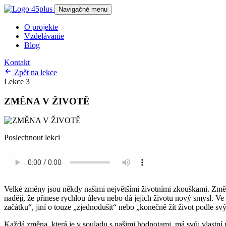
Navigačné menu
O projekte
Vzdelávanie
Blog
Kontakt
Zpět na lekce
Lekce 3
ZMĚNA V ŽIVOTĚ
Poslechnout lekci
Velké změny jsou někdy našimi největšími životními zkouškami. Změnu s
naději, že přinese rychlou úlevu nebo dá jejich životu nový smysl. Ve 
začátku“, jiní o touze „zjednodušit“ nebo „konečně žít život podle svýc
Každá změna, která je v souladu s našimi hodnotami, má svůj vlastní