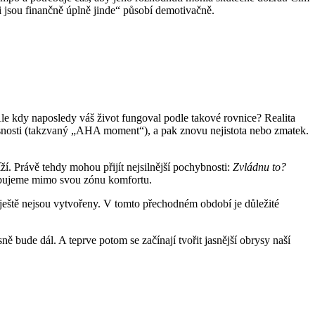
ci jsou finančně úplně jinde“ působí demotivačně.
Ale kdy naposledy váš život fungoval podle takové rovnice? Realita
 jasnosti (takzvaný „AHA moment“), a pak znovu nejistota nebo zmatek.
íží. Právě tehdy mohou přijít nejsilnější pochybnosti:
Zvládnu to?
hybujeme mimo svou zónu komfortu.
ještě nejsou vytvořeny. V tomto přechodném období je důležité
ně bude dál. A teprve potom se začínají tvořit jasnější obrysy naší