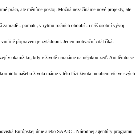
 samé práci, ale měníme postoj. Možná nezačínáme nové projekty, ale
ší zahradě - pomalu, v rytmu ročních období - i náš osobní vývoj
vnitřně připraveni je zvládnout. Jeden motivační citát říká:
ejí v okamžiku, kdy v životě narazíme na nějakou zeď. Ani těmto se
 kormidlo našeho života máme v této fázi života mnohem víc ve svých
anoviská Európskej únie alebo SAAIC - Národnej agentúry programu