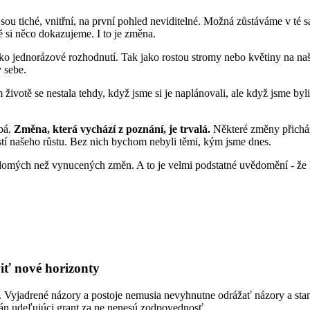
sou tiché, vnitřní, na první pohled neviditelné. Možná zůstáváme v té
si něco dokazujeme. I to je změna.
jako jednorázové rozhodnutí. Tak jako rostou stromy nebo květiny na na
v sebe.
ivotě se nestala tehdy, když jsme si je naplánovali, ale když jsme byli 
obá.
Změna, která vychází z poznání, je trvalá.
Některé změny přicház
ástí našeho růstu. Bez nich bychom nebyli těmi, kým jsme dnes.
ědomých než vynucených změn. A to je velmi podstatné uvědomění - že
iť nové horizonty
 Vyjadrené názory a postoje nemusia nevyhnutne odrážať názory a st
án udeľujúci grant za ne nenesú zodpovednosť.